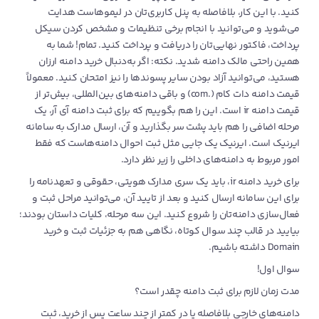
کنید. با این کار، بلافاصله به پنل کاربری‌تان در لیموهاست هدایت
می‌شوید و می‌توانید با انجام برخی تنظیمات و مشخص‌ کردن سیکل
پرداخت، فاکتور نهایی‌تان را دریافت و پرداخت کنید. تمام! شما به
همین راحتی مالک دامنه شدید. نکته: اگر به‌دنبال خرید دامنه ارزان
هستید، می‌توانید آزاد بودن سایر پسوندها را نیز امتحان کنید. معمولاً
قیمت دامنه دات کام (.com) و باقی دامنه‌های بین‌المللی، بیش‌تر از
قیمت دامنه ir است. این را هم بگوییم که برای ثبت دامنه آی آر، یک
مرحله اضافی را هم باید پشت سر بگذارید و آن، ارسال مدارک به سامانه
ایرنیک است. ایرنیک یک جایی مثل ثبت احوال دامنه‌هاست که فقط
امور مربوط به دامنه‌های داخلی را زیر نظر دارد.
برای خرید دامنه ‌ir، باید یک سری مدارک هویتی، حقوقی و تعهدنامه را
برای این سامانه ارسال کنید و بعد از تایید آن، می‌توانید مراحل ثبت و
فعال‌سازی دامنه‌تان را شروع کنید. این سه مرحله، کلیات داستان بودند؛
بیایید در قالب چند سوال کوتاه، نگاهی هم به جزئیات ثبت و خرید
Domain داشته باشیم.
سوال اول!
مدت زمان لازم برای ثبت دامنه چقدر است؟
دامنه‌های خارجی بلافاصله یا در کمتر از چند ساعت پس از خرید، ثبت