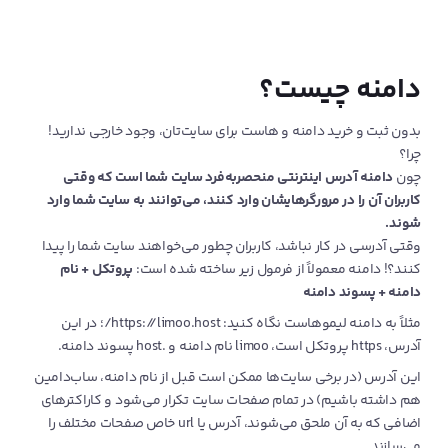
دامنه چیست؟
بدون ثبت و خرید دامنه و هاست برای سایت‌تان، وجود خارجی ندارید!
چرا؟
چون
دامنه آدرس اینترنتی منحصربه‌فرد سایت شما است که وقتی
کاربران آن را در مرورگرهایشان وارد کنند، می‌توانند به سایت شما وارد
شوند.
وقتی آدرسی در کار نباشد، کاربران چطور می‌خواهند سایت شما را پیدا
کنند؟! دامنه معمولاً از فرمول زیر ساخته شده است:
پروتکل +‌ نام
دامنه +‌ پسوند دامنه
مثلاً به دامنه لیموهاست نگاه کنید: https://limoo.host/؛ در این
آدرس، https پروتکل است، limoo نام دامنه و .host پسوند دامنه.
این آدرس (در برخی سایت‌ها ممکن است قبل از نام دامنه، ساب‌دامین
هم داشته باشیم) در تمام صفحات سایت تکرار می‌شود و کاراکترهای
اضافی که به آن ملحق می‌شوند، آدرس یا url خاص صفحات مختلف را
می‌سازند.