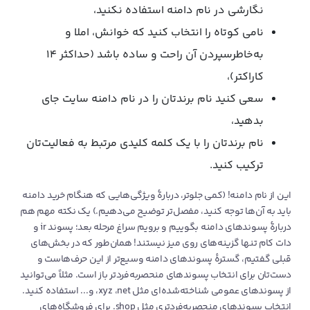
نگارشی در نام دامنه استفاده نکنید،
نامی کوتاه را انتخاب کنید که خوانش، املا و
به‌خاطرسپردن آن راحت و ساده باشد (حداکثر ۱۴
کاراکتر)،
سعی کنید نام برندتان را در نام دامنه سایت جای
بدهید،
نام برندتان را با یک کلمه کلیدی مرتبط به فعالیت‌تان
ترکیب کنید.
این از نام دامنه! (کمی جلوتر، دربارهٔ ویژگی‌هایی که هنگام خرید دامنه
باید به آن‌ها توجه کنید، مفصل‌تر توضیح می‌دهیم.) یک نکته مهم هم
دربارهٔ پسوندهای دامنه بگوییم و برویم سراغ مرحله بعد؛ پسوند ir و
دات کام تنها گزینه‌های روی میز نیستند! همان‌طور که در بخش‌های
قبلی گفتیم، گستره‌ٔ پسوندهای دامنه وسیع‌تر از این‌ حرف‌هاست و
دست‌تان برای انتخاب پسوندهای منحصر‌به‌فردتر باز است. مثلاً می‌توانید
از پسوندهای عمومی شناخته‌شده‌ای مثل xyz ،net، و... استفاده کنید.
انتخاب پسوندهای منحصربه‌فردتری مثل shop. برای فروشگاه‌های