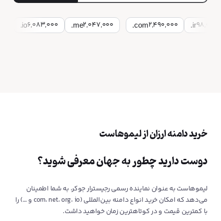
6,083,000
2,047,000
2,490,000
98,000
.io
.me
.com
.ir
.
خرید دامنه ارزان از لیموهاست
دوست دارید چطور به جهان معرفی شوید؟
لیمو‌هاست به عنوان نماینده رسمی رجیسترار جوکر، به شما اطمینان
می‌دهد که امکان خرید انواع دامنه بین‌المللی (com، net، org، io و …) را
با کمترین قیمت و در کوتاهترین زمان خواهید داشت.