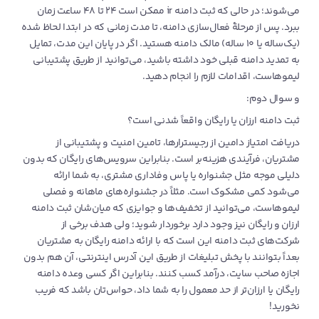
می‌شوند؛ در حالی که ثبت دامنه ir ممکن است ۲۴ تا ۴۸ ساعت زمان
ببرد. پس از مرحلۀ فعال‌سازی دامنه، تا مدت زمانی که در ابتدا لحاظ شده
(یک‌ساله یا ۱۰ ساله) مالک دامنه هستید. اگر در پایان این مدت، تمایل
به تمدید دامنه قبلی خود داشته باشید، می‌توانید از طریق پشتیبانی
لیموهاست، اقدامات لازم را انجام دهید.
و سوال دوم:
ثبت دامنه‌‌ ارزان یا رایگان واقعاً شدنی است؟
دریافت امتیاز دامین از رجیسترارها، تامین امنیت و پشتیبانی از
مشتریان، فرآیندی هزینه‌بر است. بنابراین سرویس‌های رایگان که بدون
دلیلی موجه مثل جشنواره یا پاس وفاداری مشتری، به شما ارائه
می‌شود کمی مشکوک است. مثلاً در جشنواره‌های ماهانه و فصلی
لیموهاست، می‌توانید از تخفیف‌ها و جوایزی که میان‌شان ثبت دامنه
ارزان و رایگان نیز وجود دارد برخوردار شوید؛ ولی هدف برخی از
شرکت‌های ثبت دامنه این است که با ارائه دامنه رایگان به مشتریان
بعداً بتوانند با پخش تبلیغات از طریق این آدرس اینترنتی، آن هم بدون
اجازه صاحب سایت، درآمد کسب کنند. بنابراین اگر کسی وعده دامنه
رایگان یا ارزان‌تر از حد معمول را به شما داد، حواس‌تان باشد که فریب
نخورید!