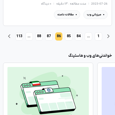
2023-07-26
مدت مطالعه : ۱۳ دقیقه
۰
دیدگاه
میزبانی وب
مقالات دامنه
113
…
88
87
86
85
84
…
1
خواندنی‌های وب و هاستینگ