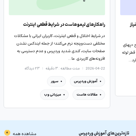
یاز
راهکارهای لیموهاست در شرایط قطعی اینترنت
در شرایط اختلال و قطعی اینترنت، کاربران ایرانی با مشکلات
مختلفی دست‌وپنجه نرم می‌کنند؛ از جمله ایندکس نشدن
 «پهنای
صفحات سایت، کندی شدید وردپرس و عدم دسترسی به
قطر لوله
افزونه‌های کاربردی. ما…
ارد…
2026-04-22
مدت مطالعه : ۳ دقیقه
۲۳
دیدگاه
آموزش وردپرس
سرور
مقالات هاست
میزبانی وب
تازه‌ترین‌های
آموزش وردپرس
مشاهده همه