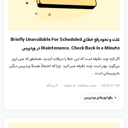
علت و نحوه رفع خطای Briefly Unavailable For Scheduled
Maintenance. Check Back in a Minute در وردپرس
اگر تازه چند دقیقه است که این خطا را دریافت کردید، همانطور که متن ارور
می‌گوید بهتر است چند دقیقه صبر کنید. چرا که احتمالاً هستهٔ وردپرس درگیر
به‌روزرسانی است…
2023-07-29
مدت مطالعه : ۵ دقیقه
۴
دیدگاه
رفع ارورهای وردپرس