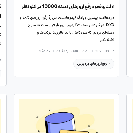
علت و نحوه رفع ارورهای دسته 10000 در کلودفلر
loudflare)
در مقالات پیشین وبلاگ لیموهاست، دربارهٔ رفع ارورهای 5XX و
1XXX در کلودفلر صحبت کردیم. این بار قرار است به سراغ
د
دسته‌ای برویم که سروکارش با ساختار ریدایرکت‌ها و
اختلالاتی…
پ
2023-08-17
مدت مطالعه : ۹ دقیقه
۰
دیدگاه
7
رفع ارورهای وردپرس