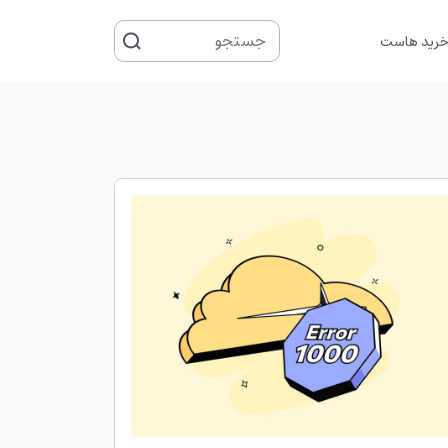
جستجو
رید هاست
برای