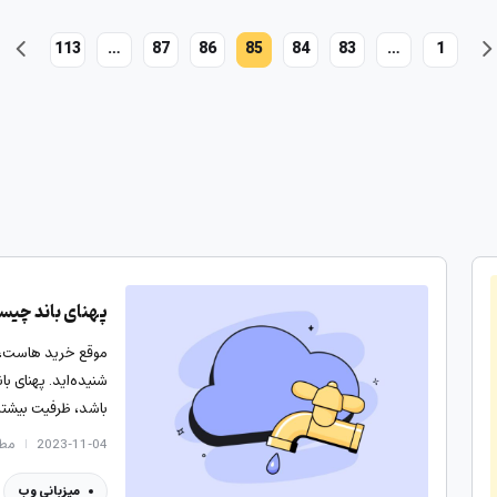
113
…
87
86
85
84
83
…
1
پهنای باند چیست
موقع خرید هاست، سر
شنیده‌اید. پهنای ب
باشد، ظرفیت بیشت
2023-11-04
مطالع
میزبانی وب