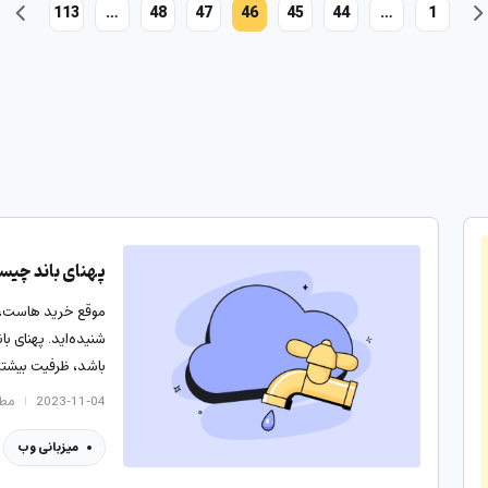
113
…
48
47
46
45
44
…
1
پهنای باند چیست
موقع خرید هاست، سر
شنیده‌اید. پهنای ب
باشد، ظرفیت بیشت
2023-11-04
مطالع
میزبانی وب