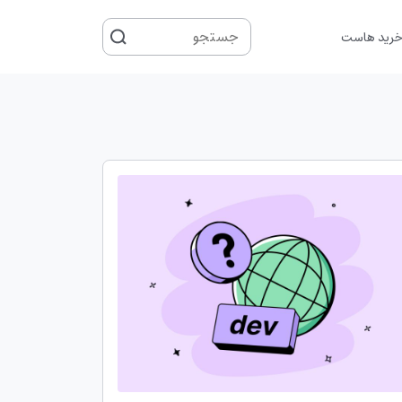
جستجو
رید هاست
برای